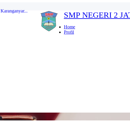
SMP NEGERI 2 J
erdeka...
ten Karanganyar...
Home
Profil
...
r Indonesia FULL...
kan...
Karanganyar...