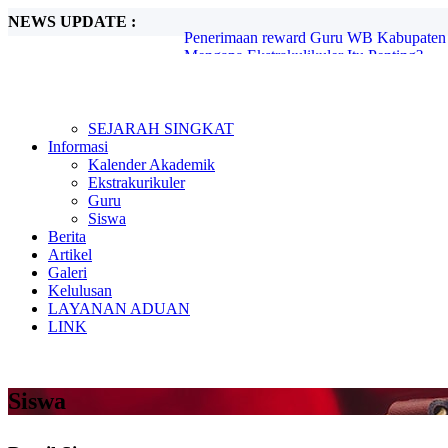
NEWS UPDATE :
Mengapa Ekstrakulikuler Itu Penting?...
Mengenal Sejarah G30S PKI...
Metode Pembelajaran Untuk Kurikulum M
Kunjungan Kerja Komisi D DPRD Kabupa
Candra Sengkala...
Tugas Libur Corona...
SEJARAH SINGKAT
Ada Rahasia di Balik Kebiasaan Membaca
Informasi
Beasiswa SMA di Singapura untuk Pelaja
Kalender Akademik
E-Learning dan Manfaatnya Pada Pendidi
Ekstrakurikuler
Penerimaan reward Guru WB Kabupaten 
Guru
Siswa
Berita
Artikel
Galeri
Kelulusan
LAYANAN ADUAN
LINK
Siswa