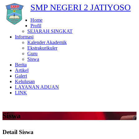
SMP NEGERI 2 JATIYOSO
Home
Profil
SEJARAH SINGKAT
Informasi
Kalender Akademik
Ekstrakurikuler
Guru
Siswa
Berita
Artikel
Galeri
Kelulusan
LAYANAN ADUAN
LINK
Siswa
Detail Siswa