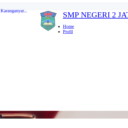
SMP NEGERI 2 J
erdeka...
ten Karanganyar...
Home
Profil
...
r Indonesia FULL...
kan...
Karanganyar...