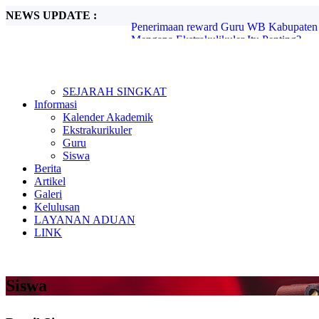
NEWS UPDATE :
Mengapa Ekstrakulikuler Itu Penting?...
Mengenal Sejarah G30S PKI...
Metode Pembelajaran Untuk Kurikulum M
Kunjungan Kerja Komisi D DPRD Kabupa
Candra Sengkala...
Tugas Libur Corona...
SEJARAH SINGKAT
Ada Rahasia di Balik Kebiasaan Membaca
Informasi
Beasiswa SMA di Singapura untuk Pelaja
Kalender Akademik
E-Learning dan Manfaatnya Pada Pendidi
Ekstrakurikuler
Penerimaan reward Guru WB Kabupaten 
Guru
Siswa
Berita
Artikel
Galeri
Kelulusan
LAYANAN ADUAN
LINK
Siswa