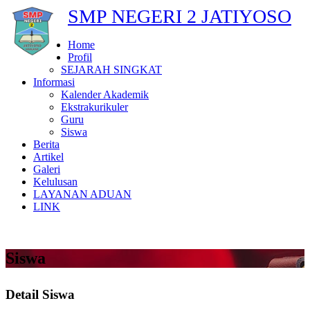
SMP NEGERI 2 JATIYOSO
Home
Profil
SEJARAH SINGKAT
Informasi
Kalender Akademik
Ekstrakurikuler
Guru
Siswa
Berita
Artikel
Galeri
Kelulusan
LAYANAN ADUAN
LINK
Siswa
Detail Siswa