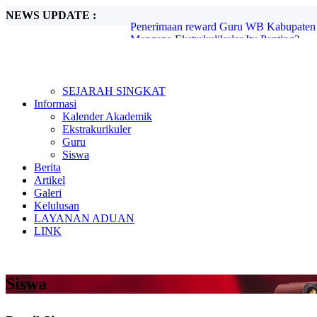
NEWS UPDATE :
Mengapa Ekstrakulikuler Itu Penting?...
Mengenal Sejarah G30S PKI...
Metode Pembelajaran Untuk Kurikulum M
Kunjungan Kerja Komisi D DPRD Kabupa
Candra Sengkala...
Tugas Libur Corona...
SEJARAH SINGKAT
Ada Rahasia di Balik Kebiasaan Membaca
Informasi
Beasiswa SMA di Singapura untuk Pelaja
Kalender Akademik
E-Learning dan Manfaatnya Pada Pendidi
Ekstrakurikuler
Penerimaan reward Guru WB Kabupaten 
Guru
Siswa
Berita
Artikel
Galeri
Kelulusan
LAYANAN ADUAN
LINK
Siswa