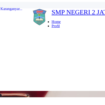
SMP NEGERI 2 J
erdeka...
ten Karanganyar...
Home
Profil
...
r Indonesia FULL...
kan...
Karanganyar...