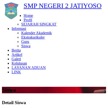
SMP NEGERI 2 JATIYOSO
Home
Profil
SEJARAH SINGKAT
Informasi
Kalender Akademik
Ekstrakurikuler
Guru
Siswa
Berita
Artikel
Galeri
Kelulusan
LAYANAN ADUAN
LINK
Siswa
Detail Siswa