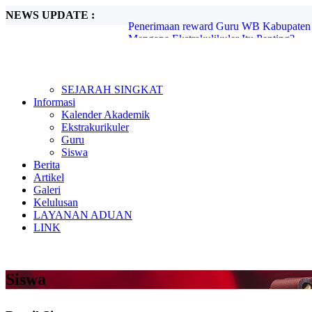
NEWS UPDATE :
Mengapa Ekstrakulikuler Itu Penting?...
Mengenal Sejarah G30S PKI...
Metode Pembelajaran Untuk Kurikulum M
Kunjungan Kerja Komisi D DPRD Kabupa
Candra Sengkala...
Tugas Libur Corona...
SEJARAH SINGKAT
Ada Rahasia di Balik Kebiasaan Membaca
Informasi
Beasiswa SMA di Singapura untuk Pelaja
Kalender Akademik
E-Learning dan Manfaatnya Pada Pendidi
Ekstrakurikuler
Penerimaan reward Guru WB Kabupaten 
Guru
Siswa
Berita
Artikel
Galeri
Kelulusan
LAYANAN ADUAN
LINK
Siswa