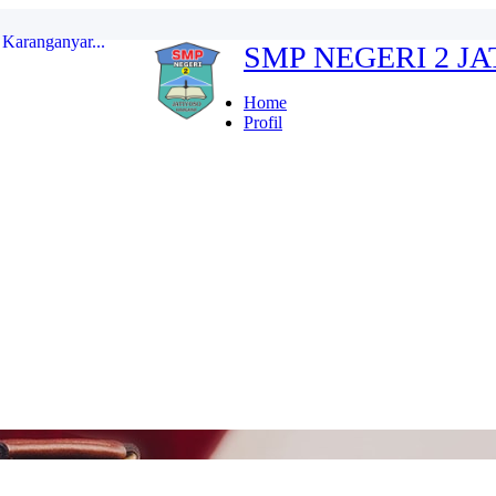
SMP NEGERI 2 J
erdeka...
ten Karanganyar...
Home
Profil
...
r Indonesia FULL...
kan...
Karanganyar...