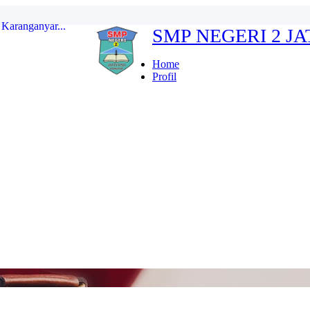
SMP NEGERI 2 J
erdeka...
ten Karanganyar...
Home
Profil
...
r Indonesia FULL...
kan...
Karanganyar...