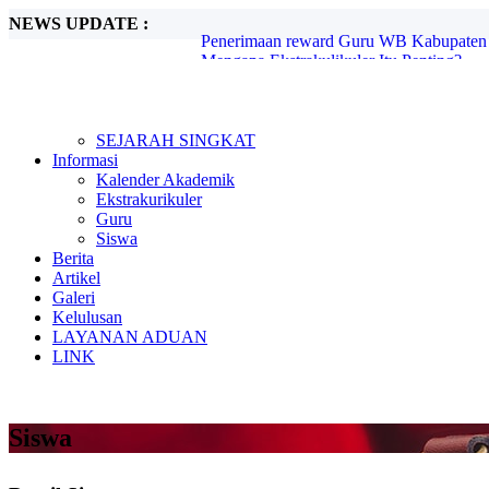
NEWS UPDATE :
Mengapa Ekstrakulikuler Itu Penting?...
Mengenal Sejarah G30S PKI...
Metode Pembelajaran Untuk Kurikulum M
Kunjungan Kerja Komisi D DPRD Kabupa
Candra Sengkala...
Tugas Libur Corona...
SEJARAH SINGKAT
Ada Rahasia di Balik Kebiasaan Membaca
Informasi
Beasiswa SMA di Singapura untuk Pelaja
Kalender Akademik
E-Learning dan Manfaatnya Pada Pendidi
Ekstrakurikuler
Penerimaan reward Guru WB Kabupaten 
Guru
Siswa
Berita
Artikel
Galeri
Kelulusan
LAYANAN ADUAN
LINK
Siswa