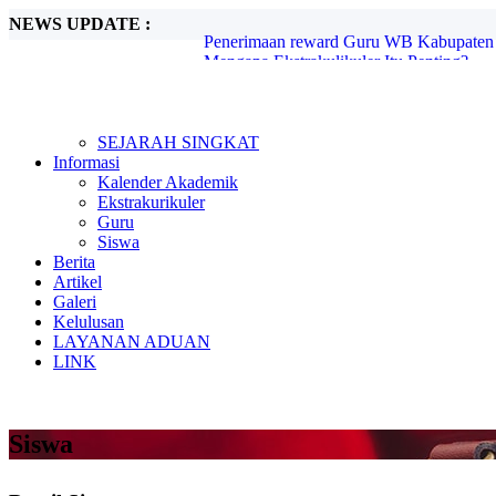
NEWS UPDATE :
Mengapa Ekstrakulikuler Itu Penting?...
Mengenal Sejarah G30S PKI...
Metode Pembelajaran Untuk Kurikulum M
Kunjungan Kerja Komisi D DPRD Kabupa
Candra Sengkala...
Tugas Libur Corona...
SEJARAH SINGKAT
Ada Rahasia di Balik Kebiasaan Membaca
Informasi
Beasiswa SMA di Singapura untuk Pelaja
Kalender Akademik
E-Learning dan Manfaatnya Pada Pendidi
Ekstrakurikuler
Penerimaan reward Guru WB Kabupaten 
Guru
Siswa
Berita
Artikel
Galeri
Kelulusan
LAYANAN ADUAN
LINK
Siswa