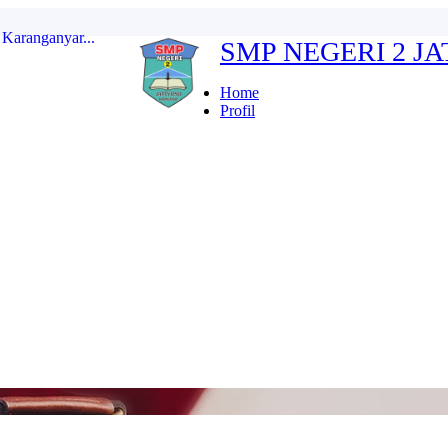
SMP NEGERI 2 J
erdeka...
ten Karanganyar...
Home
Profil
...
r Indonesia FULL...
kan...
Karanganyar...