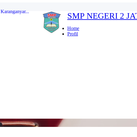
SMP NEGERI 2 J
erdeka...
ten Karanganyar...
Home
Profil
...
r Indonesia FULL...
kan...
Karanganyar...