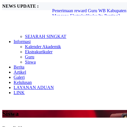
NEWS UPDATE :
Mengapa Ekstrakulikuler Itu Penting?...
Mengenal Sejarah G30S PKI...
Metode Pembelajaran Untuk Kurikulum M
Kunjungan Kerja Komisi D DPRD Kabupa
Candra Sengkala...
Tugas Libur Corona...
SEJARAH SINGKAT
Ada Rahasia di Balik Kebiasaan Membaca
Informasi
Beasiswa SMA di Singapura untuk Pelaja
Kalender Akademik
E-Learning dan Manfaatnya Pada Pendidi
Ekstrakurikuler
Penerimaan reward Guru WB Kabupaten 
Guru
Siswa
Berita
Artikel
Galeri
Kelulusan
LAYANAN ADUAN
LINK
Siswa