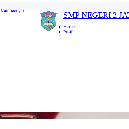
SMP NEGERI 2 J
erdeka...
ten Karanganyar...
Home
Profil
...
r Indonesia FULL...
kan...
Karanganyar...