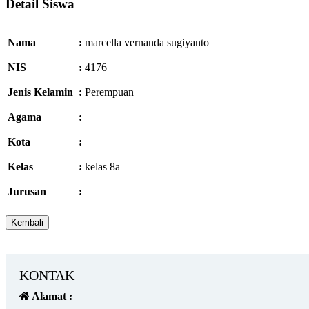
Detail Siswa
Nama
:
marcella vernanda sugiyanto
NIS
:
4176
Jenis Kelamin
:
Perempuan
Agama
:
Kota
:
Kelas
:
kelas 8a
Jurusan
:
KONTAK
Alamat :