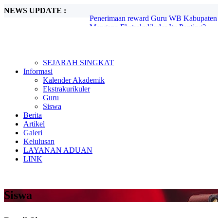
NEWS UPDATE :
Mengapa Ekstrakulikuler Itu Penting?...
Mengenal Sejarah G30S PKI...
Metode Pembelajaran Untuk Kurikulum M
Kunjungan Kerja Komisi D DPRD Kabupa
Candra Sengkala...
Tugas Libur Corona...
SEJARAH SINGKAT
Ada Rahasia di Balik Kebiasaan Membaca
Informasi
Beasiswa SMA di Singapura untuk Pelaja
Kalender Akademik
E-Learning dan Manfaatnya Pada Pendidi
Ekstrakurikuler
Penerimaan reward Guru WB Kabupaten 
Guru
Siswa
Berita
Artikel
Galeri
Kelulusan
LAYANAN ADUAN
LINK
Siswa