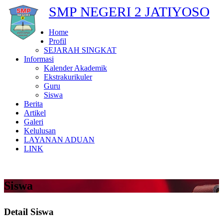
SMP NEGERI 2 JATIYOSO
Home
Profil
SEJARAH SINGKAT
Informasi
Kalender Akademik
Ekstrakurikuler
Guru
Siswa
Berita
Artikel
Galeri
Kelulusan
LAYANAN ADUAN
LINK
Siswa
Detail Siswa