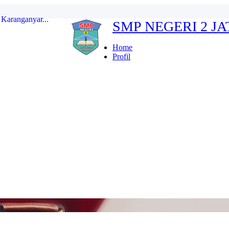
SMP NEGERI 2 J
erdeka...
ten Karanganyar...
Home
Profil
...
r Indonesia FULL...
kan...
Karanganyar...