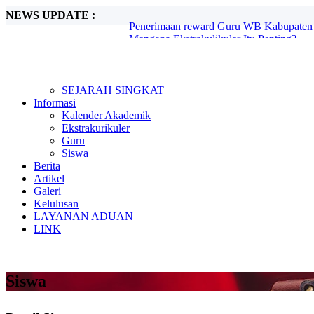
NEWS UPDATE :
Mengapa Ekstrakulikuler Itu Penting?...
Mengenal Sejarah G30S PKI...
Metode Pembelajaran Untuk Kurikulum M
Kunjungan Kerja Komisi D DPRD Kabupa
Candra Sengkala...
Tugas Libur Corona...
SEJARAH SINGKAT
Ada Rahasia di Balik Kebiasaan Membaca
Informasi
Beasiswa SMA di Singapura untuk Pelaja
Kalender Akademik
E-Learning dan Manfaatnya Pada Pendidi
Ekstrakurikuler
Penerimaan reward Guru WB Kabupaten 
Guru
Siswa
Berita
Artikel
Galeri
Kelulusan
LAYANAN ADUAN
LINK
Siswa