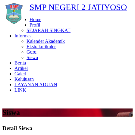
SMP NEGERI 2 JATIYOSO
Home
Profil
SEJARAH SINGKAT
Informasi
Kalender Akademik
Ekstrakurikuler
Guru
Siswa
Berita
Artikel
Galeri
Kelulusan
LAYANAN ADUAN
LINK
Siswa
Detail Siswa