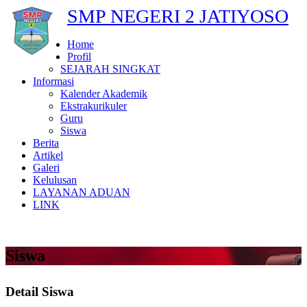
SMP NEGERI 2 JATIYOSO
Home
Profil
SEJARAH SINGKAT
Informasi
Kalender Akademik
Ekstrakurikuler
Guru
Siswa
Berita
Artikel
Galeri
Kelulusan
LAYANAN ADUAN
LINK
Siswa
Detail Siswa