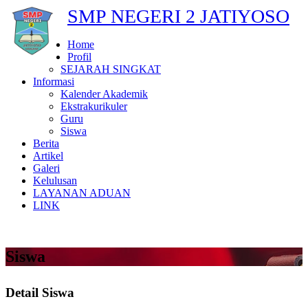
SMP NEGERI 2 JATIYOSO
Home
Profil
SEJARAH SINGKAT
Informasi
Kalender Akademik
Ekstrakurikuler
Guru
Siswa
Berita
Artikel
Galeri
Kelulusan
LAYANAN ADUAN
LINK
Siswa
Detail Siswa