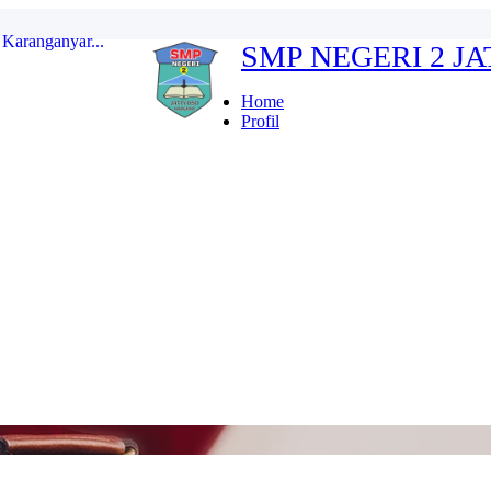
SMP NEGERI 2 J
erdeka...
ten Karanganyar...
Home
Profil
...
r Indonesia FULL...
kan...
Karanganyar...