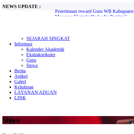
NEWS UPDATE :
Mengapa Ekstrakulikuler Itu Penting?...
Mengenal Sejarah G30S PKI...
Metode Pembelajaran Untuk Kurikulum M
Kunjungan Kerja Komisi D DPRD Kabupa
Candra Sengkala...
Tugas Libur Corona...
SEJARAH SINGKAT
Ada Rahasia di Balik Kebiasaan Membaca
Informasi
Beasiswa SMA di Singapura untuk Pelaja
Kalender Akademik
E-Learning dan Manfaatnya Pada Pendidi
Ekstrakurikuler
Penerimaan reward Guru WB Kabupaten 
Guru
Siswa
Berita
Artikel
Galeri
Kelulusan
LAYANAN ADUAN
LINK
Siswa