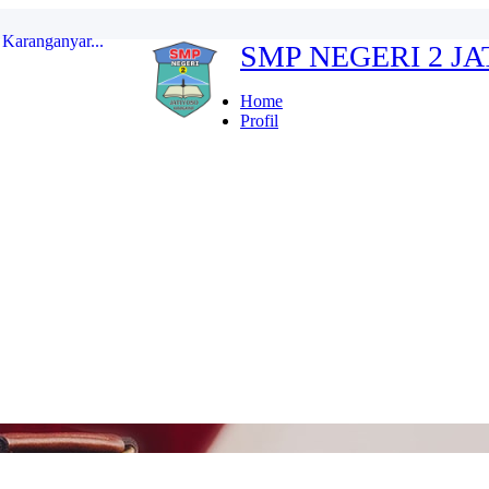
SMP NEGERI 2 J
erdeka...
ten Karanganyar...
Home
Profil
...
r Indonesia FULL...
kan...
Karanganyar...