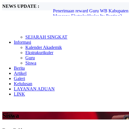
NEWS UPDATE :
Mengapa Ekstrakulikuler Itu Penting?...
Mengenal Sejarah G30S PKI...
Metode Pembelajaran Untuk Kurikulum M
Kunjungan Kerja Komisi D DPRD Kabupa
Candra Sengkala...
Tugas Libur Corona...
SEJARAH SINGKAT
Ada Rahasia di Balik Kebiasaan Membaca
Informasi
Beasiswa SMA di Singapura untuk Pelaja
Kalender Akademik
E-Learning dan Manfaatnya Pada Pendidi
Ekstrakurikuler
Penerimaan reward Guru WB Kabupaten 
Guru
Siswa
Berita
Artikel
Galeri
Kelulusan
LAYANAN ADUAN
LINK
Siswa