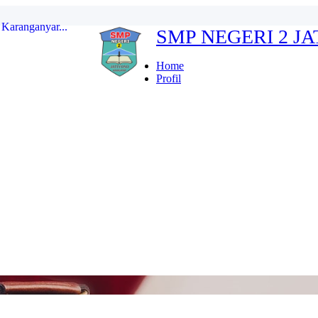
SMP NEGERI 2 J
erdeka...
ten Karanganyar...
Home
Profil
...
r Indonesia FULL...
kan...
Karanganyar...