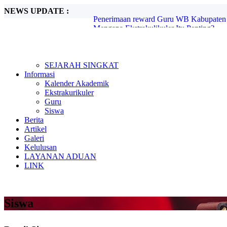
NEWS UPDATE :
Mengapa Ekstrakulikuler Itu Penting?...
Mengenal Sejarah G30S PKI...
Metode Pembelajaran Untuk Kurikulum M
Kunjungan Kerja Komisi D DPRD Kabupa
Candra Sengkala...
Tugas Libur Corona...
SEJARAH SINGKAT
Ada Rahasia di Balik Kebiasaan Membaca
Informasi
Beasiswa SMA di Singapura untuk Pelaja
Kalender Akademik
E-Learning dan Manfaatnya Pada Pendidi
Ekstrakurikuler
Penerimaan reward Guru WB Kabupaten 
Guru
Siswa
Berita
Artikel
Galeri
Kelulusan
LAYANAN ADUAN
LINK
Siswa