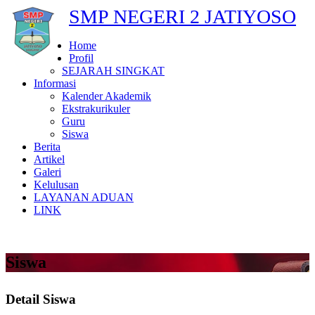
SMP NEGERI 2 JATIYOSO
Home
Profil
SEJARAH SINGKAT
Informasi
Kalender Akademik
Ekstrakurikuler
Guru
Siswa
Berita
Artikel
Galeri
Kelulusan
LAYANAN ADUAN
LINK
Siswa
Detail Siswa