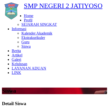
SMP NEGERI 2 JATIYOSO
Home
Profil
SEJARAH SINGKAT
Informasi
Kalender Akademik
Ekstrakurikuler
Guru
Siswa
Berita
Artikel
Galeri
Kelulusan
LAYANAN ADUAN
LINK
Siswa
Detail Siswa