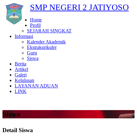
SMP NEGERI 2 JATIYOSO
Home
Profil
SEJARAH SINGKAT
Informasi
Kalender Akademik
Ekstrakurikuler
Guru
Siswa
Berita
Artikel
Galeri
Kelulusan
LAYANAN ADUAN
LINK
Siswa
Detail Siswa