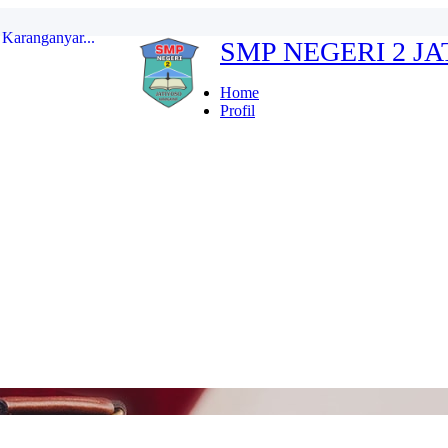
SMP NEGERI 2 J
erdeka...
ten Karanganyar...
Home
Profil
...
r Indonesia FULL...
kan...
Karanganyar...