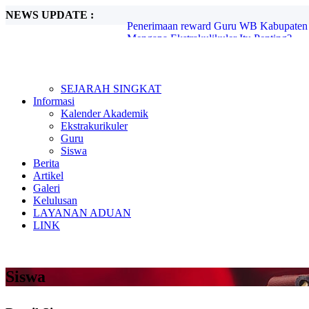
NEWS UPDATE :
Mengapa Ekstrakulikuler Itu Penting?...
Mengenal Sejarah G30S PKI...
Metode Pembelajaran Untuk Kurikulum M
Kunjungan Kerja Komisi D DPRD Kabupa
Candra Sengkala...
Tugas Libur Corona...
SEJARAH SINGKAT
Ada Rahasia di Balik Kebiasaan Membaca
Informasi
Beasiswa SMA di Singapura untuk Pelaja
Kalender Akademik
E-Learning dan Manfaatnya Pada Pendidi
Ekstrakurikuler
Penerimaan reward Guru WB Kabupaten 
Guru
Siswa
Berita
Artikel
Galeri
Kelulusan
LAYANAN ADUAN
LINK
Siswa