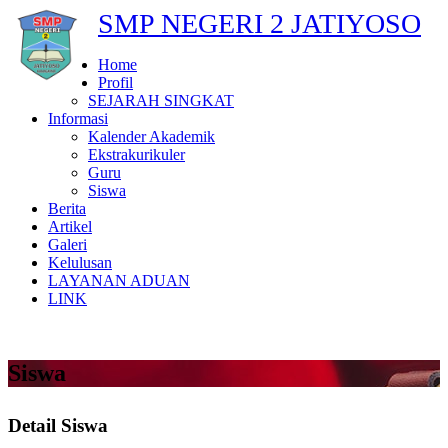
SMP NEGERI 2 JATIYOSO
Home
Profil
SEJARAH SINGKAT
Informasi
Kalender Akademik
Ekstrakurikuler
Guru
Siswa
Berita
Artikel
Galeri
Kelulusan
LAYANAN ADUAN
LINK
Siswa
Detail Siswa