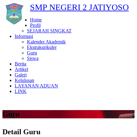
SMP NEGERI 2 JATIYOSO
Home
Profil
SEJARAH SINGKAT
Informasi
Kalender Akademik
Ekstrakurikuler
Guru
Siswa
Berita
Artikel
Galeri
Kelulusan
LAYANAN ADUAN
LINK
Guru
Detail Guru