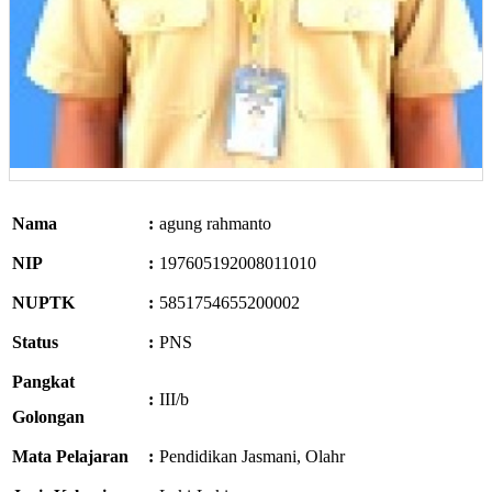
Nama
:
agung rahmanto
NIP
:
197605192008011010
NUPTK
:
5851754655200002
Status
:
PNS
Pangkat
:
III/b
Golongan
Mata Pelajaran
:
Pendidikan Jasmani, Olahr