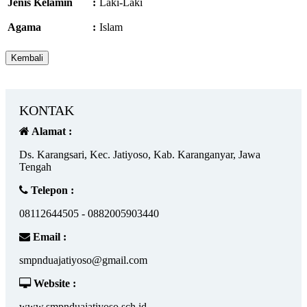
Jenis Kelamin
:
Laki-Laki
Agama
:
Islam
KONTAK
Alamat :
Ds. Karangsari, Kec. Jatiyoso, Kab. Karanganyar, Jawa
Tengah
Telepon :
08112644505 - 0882005903440
Email :
smpnduajatiyoso@gmail.com
Website :
www.smpnduajatiyoso.sch.id