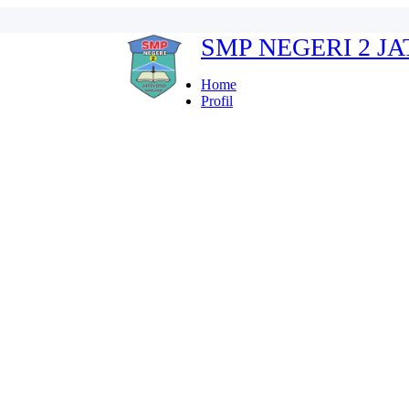
SMP NEGERI 2 J
erdeka...
ten Karanganyar...
Home
Profil
...
r Indonesia FULL...
kan...
Karanganyar...