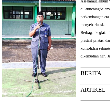
Assalamualaikum W
di launchingSela
perkembangan era g
menyebarluaskan in
Berbagai kegiatan
prestasi-prrstasi 
konsolidasi sehing
dikemudian hari.
BERITA
ARTIKEL