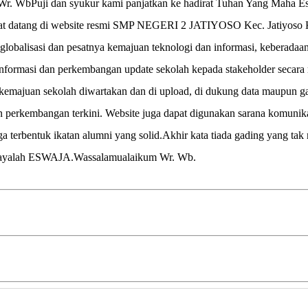
r. WbPuji dan syukur kami panjatkan ke hadirat Tuhan Yang Maha Esa 
mat datang di website resmi SMP NEGERI 2 JATIYOSO Kec. Jatiyoso 
lobalisasi dan pesatnya kemajuan teknologi dan informasi, keberadaan
formasi dan perkembangan update sekolah kepada stakeholder secara ri
 kemajuan sekolah diwartakan dan di upload, di dukung data maupun g
dan perkembangan terkini. Website juga dapat digunakan sarana komunik
ga terbentuk ikatan alumni yang solid.Akhir kata tiada gading yang ta
 Jayalah ESWAJA.Wassalamualaikum Wr. Wb.